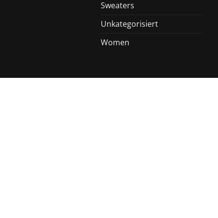
Sweaters
Unkategorisiert
Women